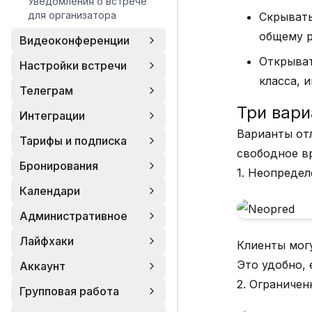
Уведомления о встрече
для организатора
Скрывать
общему р
Видеоконференции
Открыват
Настройки встречи
класса, 
Телеграм
Три вари
Интеграции
Варианты от
Тарифы и подписка
свободное в
Бронирования
1. Неопреде
Календари
Административное
Лайфхаки
Клиенты могу
Это удобно, 
Аккаунт
2. Ограничен
Групповая работа