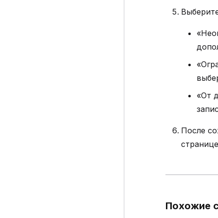
Выберите
«Нео
допо
«Огр
выбе
«От 
запи
После со
странице
Похожие 