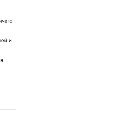
ичего
ней и
ия