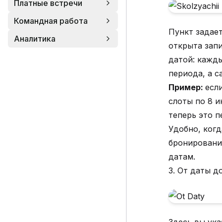
Платные встречи
Командная работа
Пункт задает
Аналитика
открыта запи
датой: кажд
периода, а с
Пример:
есл
слоты по 8 
теперь это п
Удобно, ког
бронирования
датам.
3. От даты д