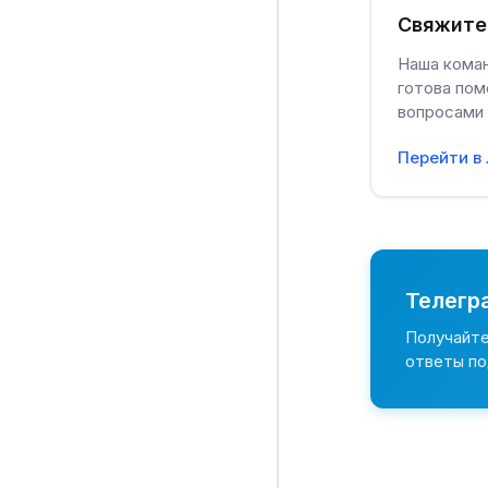
Свяжите
Наша кома
готова пом
вопросами
Перейти в
Телегр
Получайте
ответы п