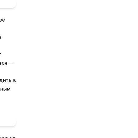
ое
е
т
тся —
дить в
тным