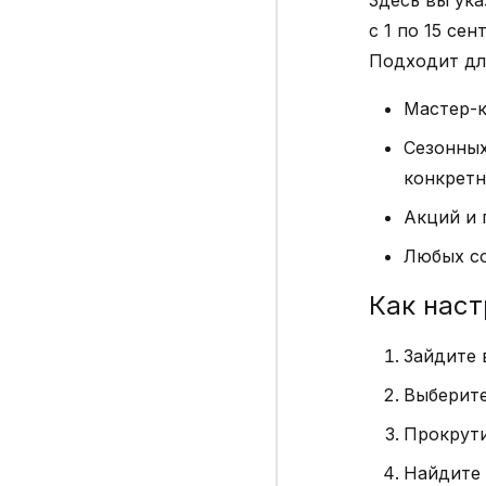
Здесь вы ука
с 1 по 15 се
Подходит дл
Мастер-к
Сезонных
конкретн
Акций и 
Любых со
Как наст
Зайдите 
Выберите
Прокрути
Найдите 