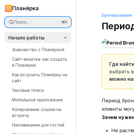
Планёрка
Бронирования
Поиск...
⌘K
Перио
Начало работы
Знакомство с Планёркой
Сайт-визитка: как создать
Где найт
в Планёрке
выбрать в
Как встроить Планёрку на
можно на
сайт
Часовые пояса
Мобильное приложение
Период брон
клиенты могу
Копирование ссылки на
встречу
Зачем нужен
Напоминания для гостей
Не растя